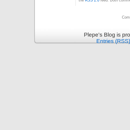
the
RSS 2.0
feed. Both commen
Comm
Plepe's Blog is p
Entries (RSS