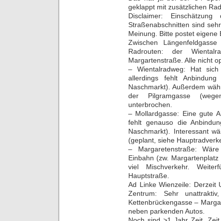
geklappt mit zusätzlichen Ra
Disclaimer: Einschätzung 
Straßenabschnitten sind sehr 
Meinung. Bitte postet eigene
Zwischen Längenfeldgasse 
Radrouten: der Wiental
Margartenstraße. Alle nicht op
– Wientalradweg: Hat sich 
allerdings fehlt Anbindun
Naschmarkt). Außerdem währ
der Pilgramgasse (weg
unterbrochen.
– Mollardgasse: Eine gute A
fehlt genauso die Anbindu
Naschmarkt). Interessant wä
(geplant, siehe Hauptradverk
– Margaretenstraße: Wäre 
Einbahn (zw. Margartenplatz 
viel Mischverkehr. Weiter
Hauptstraße.
Ad Linke Wienzeile: Derzeit
Zentrum: Sehr unattraktiv,
Kettenbrückengasse – Margar
neben parkenden Autos.
Noch sind >1 Jahr Zeit. Zei