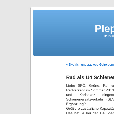
Ple
Life is 
« Zweirichtungsradweg Getreidem
Rad als U4 Schienen
Liebe SPÖ, Grüne, Fahrr
Radverkehr im Sommer 2019 
und Karlsplatz einges
Schienenersatzverkehr (SE
Ergänzung?
Größere zusätzliche Kapazit
Das hat ja bei der U4 Sperr