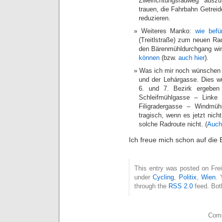
Zweirichtungsradweg auszu
trauen, die Fahrbahn Getrei
reduzieren.
Weiteres Manko:
wie befü
(Treitlstraße) zum neuen R
den Bärenmühldurchgang wi
können
(bzw.
auch hier
).
Was ich mir noch wünschen 
und der Lehárgasse. Dies wü
6. und 7. Bezirk ergeben
Schleifmühlgasse – Linke 
Filigradergasse – Windmühl
tragisch, wenn es jetzt nich
solche Radroute nicht. (
Auch 
Ich freue mich schon auf die 
This entry was posted on Freit
under
Cycling
,
Politix
,
Wien
. 
through the
RSS 2.0
feed. Bot
Comm