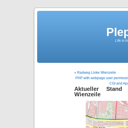
Ple
Life is 
« Radweg Linke Wienzeile
PHP with webpage user permissio
CGI and Apa
Aktueller Stand
Wienzeile