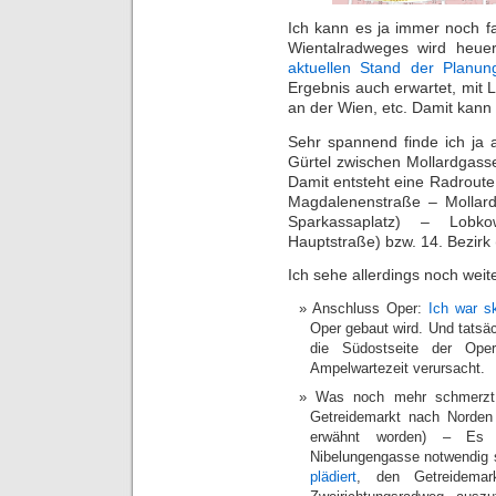
Ich kann es ja immer noch f
Wientalradweges wird heue
aktuellen Stand der Planun
Ergebnis auch erwartet, mit
an der Wien, etc. Damit kann
Sehr spannend finde ich ja
Gürtel zwischen Mollardgass
Damit entsteht eine Radroute 
Magdalenenstraße – Mollard
Sparkassaplatz) – Lobko
Hauptstraße) bzw. 14. Bezirk
Ich sehe allerdings noch wei
Anschluss Oper:
Ich war s
Oper gebaut wird. Und tats
die Südostseite der Ope
Ampelwartezeit verursacht.
Was noch mehr schmerzt
Getreidemarkt nach Norden
erwähnt worden) – Es 
Nibelungengasse notwendig 
plädiert
, den Getreidemar