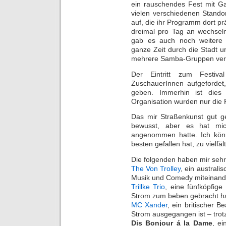
ein rauschendes Fest mit Ga
vielen verschiedenen Stando
auf, die ihr Programm dort p
dreimal pro Tag an wechsel
gab es auch noch weitere 
ganze Zeit durch die Stadt 
mehrere Samba-Gruppen verb
Der Eintritt zum Festiva
ZuschauerInnen aufgefordet
geben. Immerhin ist dies 
Organisation wurden nur die 
Das mir Straßenkunst gut ge
bewusst, aber es hat mic
angenommen hatte. Ich könnt
besten gefallen hat, zu vielf
Die folgenden haben mir sehr 
The Von Trolley
, ein australi
Musik und Comedy miteinand
Trillke Trio
, eine fünfköpfig
Strom zum beben gebracht ha
MC Xander
, ein britischer 
Strom ausgegangen ist – trot
Dis Bonjour á la Dame
, ei