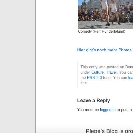
Comedy (Herr Hundertpfund)
Hier gibt’s noch mehr Photos
This entry was posted on Donne
under
Culture
,
Travel
. You can
the
RSS 2.0
feed. You can
le
site.
Leave a Reply
You must be
logged in
to post a
Plepe's Blog is p