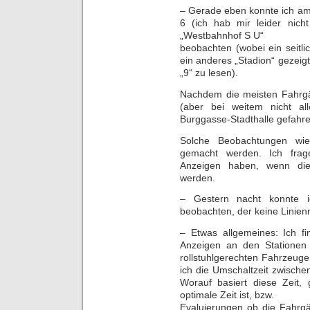
– Gerade eben konnte ich am
6 (ich hab mir leider nich
„Westbahnhof S U“
beobachten (wobei ein seitl
ein anderes „Stadion“ gezeig
„9“ zu lesen).
Nachdem die meisten Fahrg
(aber bei weitem nicht al
Burggasse-Stadthalle gefahre
Solche Beobachtungen wie
gemacht werden. Ich fra
Anzeigen haben, wenn diese
werden.
– Gestern nacht konnte i
beobachten, der keine Linien
– Etwas allgemeines: Ich f
Anzeigen an den Stationen 
rollstuhlgerechten Fahrzeug
ich die Umschaltzeit zwische
Worauf basiert diese Zeit
optimale Zeit ist, bzw.
Evaluierungen ob die Fahrg