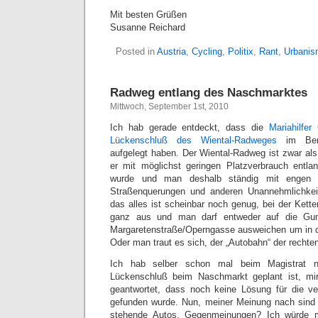
Mit besten Grüßen
Susanne Reichard
Posted in
Austria
,
Cycling
,
Politix
,
Rant
,
Urbani
Radweg entlang des Naschmarktes
Mittwoch, September 1st, 2010
Ich hab gerade entdeckt, dass die
Mariahilfer
Lückenschluß des Wiental-Radweges
im Bere
aufgelegt haben. Der Wiental-Radweg ist zwar als
er mit möglichst geringen Platzverbrauch entla
wurde und man deshalb ständig mit engen Ku
Straßenquerungen und anderen Unannehmlichkeite
das alles ist scheinbar noch genug, bei der Kett
ganz aus und man darf entweder auf die Gum
Margaretenstraße/Operngasse ausweichen um in d
Oder man traut es sich, der „Autobahn“ der rechten
Ich hab selber schon mal beim Magistrat na
Lückenschluß beim Naschmarkt geplant ist, mi
geantwortet, dass noch keine Lösung für die ve
gefunden wurde. Nun, meiner Meinung nach sind 
stehende Autos. Gegenmeinungen? Ich würde 