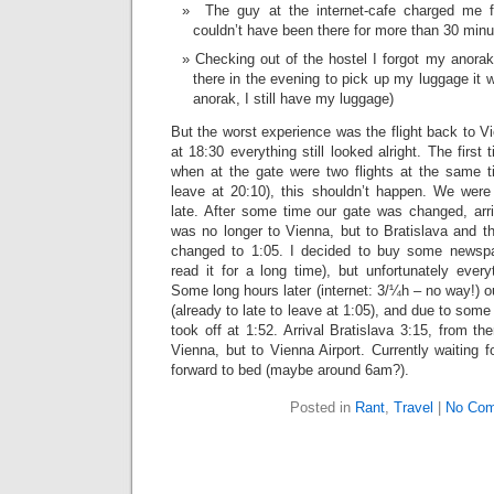
The guy at the internet-cafe charged me f
couldn’t have been there for more than 30 minut
Checking out of the hostel I forgot my anor
there in the evening to pick up my luggage it 
anorak, I still have my luggage)
But the worst experience was the flight back to Vie
at 18:30 everything still looked alright. The firs
when at the gate were two flights at the same 
leave at 20:10), this shouldn’t happen. We were 
late. After some time our gate was changed, arriv
was no longer to Vienna, but to Bratislava and t
changed to 1:05. I decided to buy some newspa
read it for a long time), but unfortunately ever
Some long hours later (internet: 3/¼h – no way!) ou
(already to late to leave at 1:05), and due to some 
took off at 1:52. Arrival Bratislava 3:15, from 
Vienna, but to Vienna Airport. Currently waiting fo
forward to bed (maybe around 6am?).
Posted in
Rant
,
Travel
|
No Com