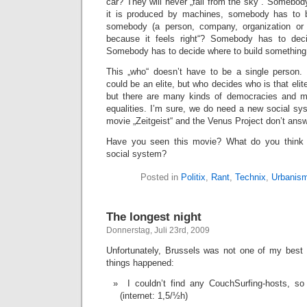
car? They will never „fall from the sky“. Somebody
it is produced by machines, somebody has to b
somebody (a person, company, organization or ent
because it feels right“? Somebody has to dec
Somebody has to decide where to build something
This „who“ doesn’t have to be a single person.
could be an elite, but who decides who is that eli
but there are many kinds of democracies and m
equalities. I’m sure, we do need a new social sy
movie „Zeitgeist“ and the Venus Project don’t answ
Have you seen this movie? What do you think 
social system?
Posted in
Politix
,
Rant
,
Technix
,
Urbanis
The longest night
Donnerstag, Juli 23rd, 2009
Unfortunately, Brussels was not one of my best 
things happened:
I couldn’t find any CouchSurfing-hosts, so
(internet: 1,5/½h)