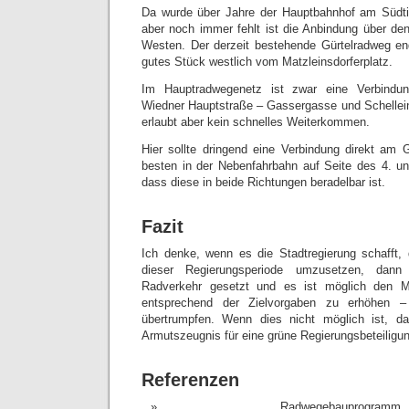
Da wurde über Jahre der Hauptbahnhof am Südtir
aber noch immer fehlt ist die Anbindung über d
Westen. Der derzeit bestehende Gürtelradweg en
gutes Stück westlich vom Matzleinsdorferplatz.
Im Hauptradwegenetz ist zwar eine Verbindu
Wiedner Hauptstraße – Gassergasse und Schellei
erlaubt aber kein schnelles Weiterkommen.
Hier sollte dringend eine Verbindung direkt am G
besten in der Nebenfahrbahn auf Seite des 4. und
dass diese in beide Richtungen beradelbar ist.
Fazit
Ich denke, wenn es die Stadtregierung schafft
dieser Regierungsperiode umzusetzen, dann
Radverkehr gesetzt und es ist möglich den M
entsprechend der Zielvorgaben zu erhöhen –
übertrumpfen. Wenn dies nicht möglich ist, d
Armutszeugnis für eine grüne Regierungsbeteiligun
Referenzen
Radwegebaup