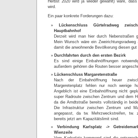
Herbst 2020 wird ja wieder gewählt) wäre, dass
wird.
Ein paar konkrete Forderungen dazu:
Lückenschluss Gürtelradweg zwisc
Hauptbahnhof
Derzeit wird man hier durch Nebenstraßen ge
Mein Wunsch wäre ein Zweirichtungsradweg a
damit die anwohnende Bevölkerung diesen gut
Durchfahrten durch den ersten Bezirk
Es sind einige Einbahnöffnungen notwendi
außerdem gehören die Routen besser angesch
Lückenschluss Margaretenstraße
Nach der Einbahnöffnung heuer zwis
Margeretenplatz fehlen nur noch wenige h
Angeblich ist eine Einbahnöffnung nicht gepl
super Radroute zwischen Zentrum und dem He
da die Arndtstraße bereits vollständig in beid
Die Infrastruktur zwischen Zentrum und Ma
angepasst, da tw. Mehrzweckstreifen, tw
bereits jetzt am Kapazitätslimit sind.
Verbindung Karlsplatz -> Getreidemar
Wienzeile
Vom Karlsplatz kommend sind die entsprec