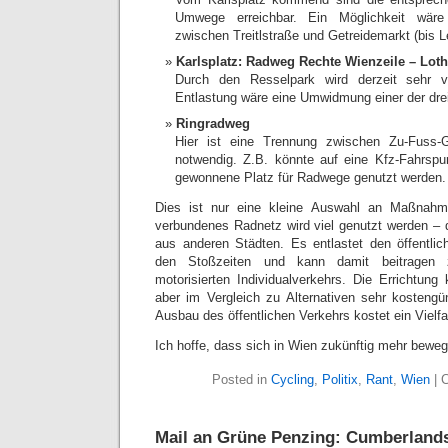
Umwege erreichbar. Ein Möglichkeit wäre
zwischen Treitlstraße und Getreidemarkt (bis 
Karlsplatz: Radweg Rechte Wienzeile – Loth
Durch den Resselpark wird derzeit sehr 
Entlastung wäre eine Umwidmung einer der dr
Ringradweg
Hier ist eine Trennung zwischen Zu-Fuss
notwendig. Z.B. könnte auf eine Kfz-Fahrspu
gewonnene Platz für Radwege genutzt werden.
Dies ist nur eine kleine Auswahl an Maßnahm
verbundenes Radnetz wird viel genutzt werden – 
aus anderen Städten. Es entlastet den öffentli
den Stoßzeiten und kann damit beitragen 
motorisierten Individualverkehrs. Die Errichtung 
aber im Vergleich zu Alternativen sehr kostengü
Ausbau des öffentlichen Verkehrs kostet ein Vielf
Ich hoffe, dass sich in Wien zukünftig mehr beweg
Posted in
Cycling
,
Politix
,
Rant
,
Wien
|
Mail an Grüne Penzing: Cumberland