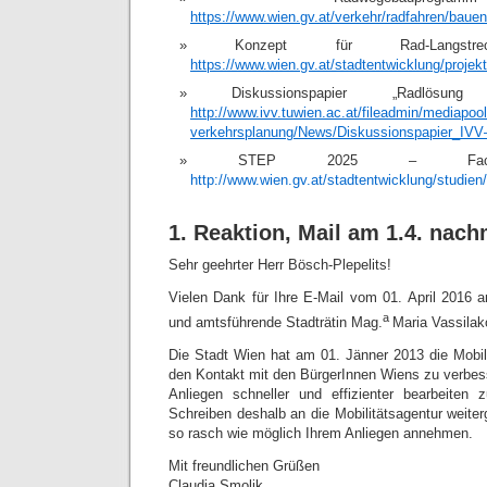
https
://
www
.
wien
.
gv
.
at
/
verkehr
/
radfahren
/
bauen
Konzept für Rad-Langst
https
://
www
.
wien
.
gv
.
at
/
stadtentwicklung
/
projek
Diskussionspapier „Radlösun
http
://
www
.
ivv
.
tuwien
.
ac
.
at
/
fileadmin
/
mediapool
verkehrsplanung
/
News
/
Diskussionspapier
_
IVV
STEP 2025 – Fachkonz
http://www.wien.gv.at/stadtentwicklung/studien
1. Reaktion, Mail am 1.4. nach
Sehr geehrter Herr Bösch-Plepelits!
Vielen Dank für Ihre E-Mail vom 01. April 2016 a
a
und amtsführende Stadträtin Mag.
Maria Vassilak
Die Stadt Wien hat am 01. Jänner 2013 die Mobil
den Kontakt mit den BürgerInnen Wiens zu verbe
Anliegen schneller und effizienter bearbeiten
Schreiben deshalb an die Mobilitätsagentur weiterg
so rasch wie möglich Ihrem Anliegen annehmen.
Mit freundlichen Grüßen
Claudia Smolik