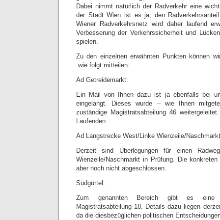
Dabei nimmt natürlich der Radverkehr eine wichti
der Stadt Wien ist es ja, den Radverkehrsantei
Wiener Radverkehrsnetz wird daher laufend erwe
Verbesserung der Verkehrssicherheit und Lücken
spielen.
Zu den einzelnen erwähnten Punkten können wi
wie folgt mitteilen:
Ad Getreidemarkt:
Ein Mail von Ihnen dazu ist ja ebenfalls bei un
eingelangt. Dieses wurde – wie Ihnen mitgete
zuständige Magistratsabteilung 46 weitergeleite
Laufenden.
Ad Langstrecke West/Linke Wienzeile/Naschmarkt
Derzeit sind Überlegungen für einen Radweg
Wienzeile/Naschmarkt in Prüfung. Die konkreten
aber noch nicht abgeschlossen.
Südgürtel:
Zum genannten Bereich gibt es eine Ma
Magistratsabteilung 18. Details dazu liegen derzei
da die diesbezüglichen politischen Entscheidungen