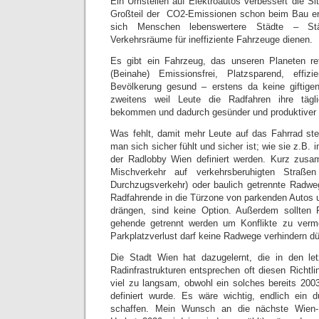
Ein Umstellen auf Elektroautos verbessert die Sit
Großteil der CO2-Emissionen schon beim Bau e
sich Menschen lebenswertere Städte – St
Verkehrsräume für ineffiziente Fahrzeuge dienen.
Es gibt ein Fahrzeug, das unseren Planeten re
(Beinahe) Emissionsfrei, Platzsparend, eff
Bevölkerung gesund – erstens da keine giftige
zweitens weil Leute die Radfahren ihre tägl
bekommen und dadurch gesünder und produktiver 
Was fehlt, damit mehr Leute auf das Fahrrad stei
man sich sicher fühlt und sicher ist; wie sie z.B. 
der Radlobby Wien definiert werden. Kurz zus
Mischverkehr auf verkehrsberuhigten Straß
Durchzugsverkehr) oder baulich getrennte Radwe
Radfahrende in die Türzone von parkenden Autos
drängen, sind keine Option. Außerdem sollten
gehende getrennt werden um Konflikte zu verm
Parkplatzverlust darf keine Radwege verhindern dü
Die Stadt Wien hat dazugelernt, die in den le
Radinfrastrukturen entsprechen oft diesen Richtl
viel zu langsam, obwohl ein solches bereits 200
definiert wurde. Es wäre wichtig, endlich ein
schaffen. Mein Wunsch an die nächste Wien-