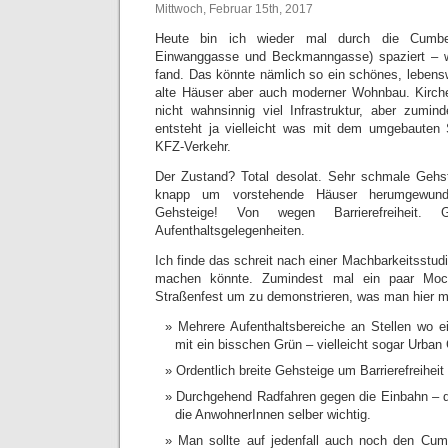
Mittwoch, Februar 15th, 2017
Heute bin ich wieder mal durch die Cumber
Einwanggasse und Beckmanngasse) spaziert – w
fand. Das könnte nämlich so ein schönes, lebensw
alte Häuser aber auch moderner Wohnbau. Kirche
nicht wahnsinnig viel Infrastruktur, aber zumi
entsteht ja vielleicht was mit dem umgebauten
KFZ-Verkehr.
Der Zustand? Total desolat. Sehr schmale Gehs
knapp um vorstehende Häuser herumgewunde
Gehsteige! Von wegen Barrierefreiheit. Ge
Aufenthaltsgelegenheiten.
Ich finde das schreit nach einer Machbarkeitsstu
machen könnte. Zumindest mal ein paar Mock
Straßenfest um zu demonstrieren, was man hier 
Mehrere Aufenthaltsbereiche an Stellen wo e
mit ein bisschen Grün – vielleicht sogar Urban
Ordentlich breite Gehsteige um Barrierefreiheit
Durchgehend Radfahren gegen die Einbahn – d
die AnwohnerInnen selber wichtig.
Man sollte auf jedenfall auch noch den Cumb