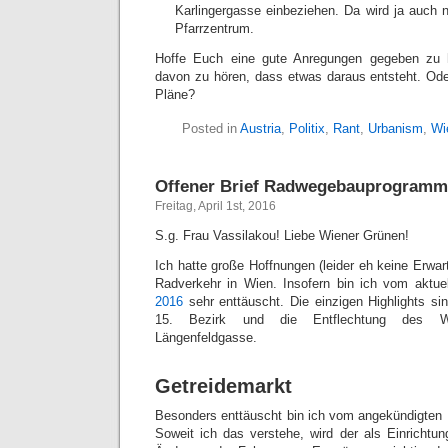
Karlingergasse einbeziehen. Da wird ja auch 
Pfarrzentrum.
Hoffe Euch eine gute Anregungen gegeben zu
davon zu hören, dass etwas daraus entsteht. Oder
Pläne?
Posted in
Austria
,
Politix
,
Rant
,
Urbanism
,
Wi
Offener Brief Radwegebauprogramm
Freitag, April 1st, 2016
S.g. Frau Vassilakou! Liebe Wiener Grünen!
Ich hatte große Hoffnungen (leider eh keine Erwar
Radverkehr in Wien. Insofern bin ich vom aktue
2016
sehr enttäuscht. Die einzigen Highlights si
15. Bezirk und die Entflechtung des Wi
Längenfeldgasse.
Getreidemarkt
Besonders enttäuscht bin ich vom angekündigten
Soweit ich das verstehe, wird der als Einrichtu