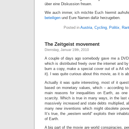
über eine Diskussion freuen.
Wie auch immer, ich möchte Euch hiermit aufruf
beteiligen
und Eure Namen dafür herzugeben.
Posted in
Austria
,
Cycling
,
Politix
,
Ran
The Zeitgeist movement
Dienstag, Januar 19th, 2010
A couple of days ago somebody gave me a DVD 
which is distributed freely over the internet and by
burn a copy, make a special cover out of a A4 she
it). I was quite curious about this movie, as it is 
Actually it was quite interesting, most of it qu
based on monetary values, which – according to
main reasons for inequalities on Earth, as one
scarcity. Which is true in many ways, in the last
massively increased and state debts multiplied, 
many new inventions which might obsolete pover
It’s true, the „western world“ exploits their inhabi
of Earth.
A big part of the movie are world conspiracies, p