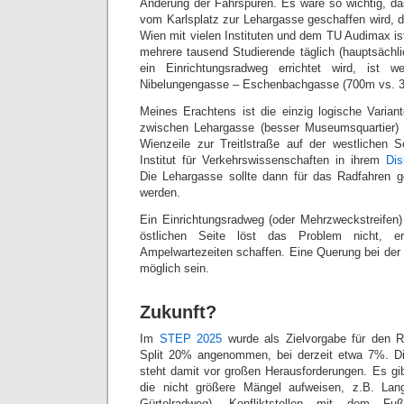
Änderung der Fahrspuren. Es wäre so wichtig, da
vom Karlsplatz zur Lehargasse geschaffen wird, d
Wien mit vielen Instituten und dem TU Audimax is
mehrere tausend Studierende täglich (hauptsächli
ein Einrichtungsradweg errichtet wird, ist 
Nibelungengasse – Eschenbachgasse (700m vs. 3
Meines Erachtens ist die einzig logische Varian
zwischen Lehargasse (besser Museumsquartier)
Wienzeile zur Treitlstraße auf der westlichen 
Institut für Verkehrswissenschaften in ihrem
Dis
Die Lehargasse sollte dann für das Radfahren g
werden.
Ein Einrichtungsradweg (oder Mehrzweckstreifen
östlichen Seite löst das Problem nicht, e
Ampelwartezeiten schaffen. Eine Querung bei der 
möglich sein.
Zukunft?
Im
STEP 2025
wurde als Zielvorgabe für den R
Split 20% angenommen, bei derzeit etwa 7%. Die
steht damit vor großen Herausforderungen. Es g
die nicht größere Mängel aufweisen, z.B. Lan
Gürtelradweg), Konfliktstellen mit dem Fuß